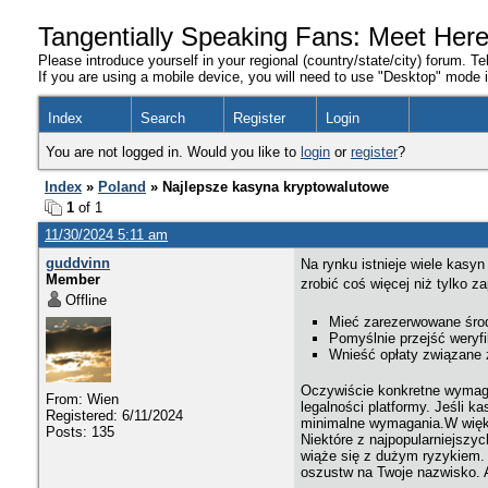
Tangentially Speaking Fans: Meet Her
Please introduce yourself in your regional (country/state/city) forum. Te
If you are using a mobile device, you will need to use "Desktop" mode in
Index
Search
Register
Login
You are not logged in. Would you like to
login
or
register
?
Index
»
Poland
» Najlepsze kasyna kryptowalutowe
1
of 1
11/30/2024 5:11 am
guddvinn
Na rynku istnieje wiele kasy
Member
zrobić coś więcej niż tylko 
Offline
Mieć zarezerwowane środ
Pomyślnie przejść weryf
Wnieść opłaty związane z
Oczywiście konkretne wymagan
From: Wien
legalności platformy. Jeśli 
Registered: 6/11/2024
minimalne wymagania.W większ
Posts: 135
Niektóre z najpopularniejsz
wiąże się z dużym ryzykiem.
oszustw na Twoje nazwisko. A 