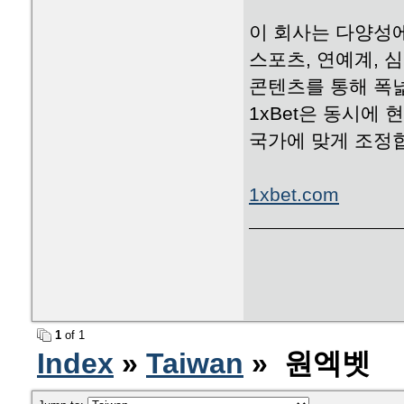
이 회사는 다양성
스포츠, 연예계, 
콘텐츠를 통해 폭
1xBet은 동시에
국가에 맞게 조정
1xbet.com
1
of 1
Index
»
Taiwan
» 원엑벳