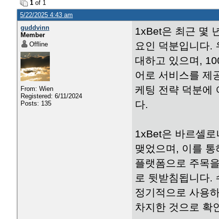
1
of 1
5/22/2025 4:43 am
guddvinn
1xBet은 최근 몇
Member
요인 덕분입니다. 
Offline
대하고 있으며, 1
어로 서비스를 제
케팅 전략 덕분에
From: Wien
Registered: 6/11/2024
다.
Posts: 135
1xBet은 바르셀
맺었으며, 이를 
플랫폼으로 주목을 
로 뒷받침됩니다.
정기적으로 사용하
차지한 것으로 확