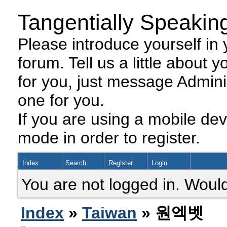
Tangentially Speakin
Please introduce yourself in y
forum. Tell us a little about y
for you, just message Admini
one for you.
If you are using a mobile dev
mode in order to register.
Index
Search
Register
Login
You are not logged in. Would
Index
»
Taiwan
» 원엑벳