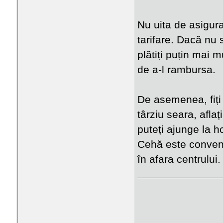
Nu uita de asigurar
tarifare. Dacă nu 
plătiți puțin mai 
de a-l rambursa.
De asemenea, fiți 
târziu seara, afla
puteți ajunge la h
Cehă este convenab
în afara centrului