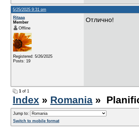
5/25/2025 9:31 pm
Ritaaa
Отлично!
Member
Offline
Registered: 5/26/2025
Posts: 19
1
of 1
Index
»
Romania
» Planifi
Jump to:
Switch to mobile format