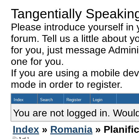
Tangentially Speakin
Please introduce yourself in y
forum. Tell us a little about y
for you, just message Admini
one for you.
If you are using a mobile dev
mode in order to register.
Index
Search
Register
Login
You are not logged in. Would
Index
»
Romania
» Planifi
1
of 1