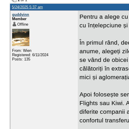
5/24/2025 5:37 am
guddvinn
Pentru a alege cu 
Member
cu înțelepciune și
Offline
În primul rând, de
anume, alegeți zil
From: Wien
Registered: 6/11/2024
se vând de obicei
Posts: 135
călătoriți în extr
mici și aglomerați
Apoi folosește se
Flights sau Kiwi. 
diferite companii a
confortul transferu