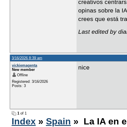
creativos centrar
opinas sobre la IA
crees que está tr
Last edited by di
3/16/2026 8:39 am
vickiemagenta
nice
New member
Offline
Registered: 3/16/2026
Posts: 3
1
of 1
Index
»
Spain
» La IA en el