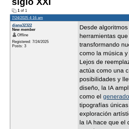
siglo XXI
1
of 1
7/24/2025 4:16 am
diana32322
Desde algoritmos 
New member
herramientas que s
Offline
Registered: 7/24/2025
transformando nue
Posts: 3
como la música y l
Lejos de reemplaza
actúa como una c
posibilidades y ll
diseño, la IA ampl
como el
generador
tipografías única
exploración artíst
la IA hace que el