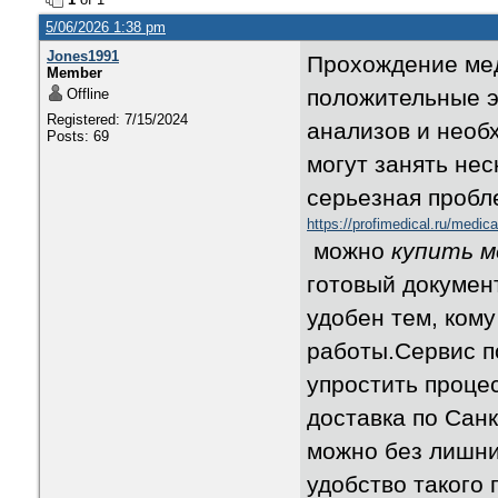
5/06/2026 1:38 pm
Jones1991
Прохождение мед
Member
положительные э
Offline
Registered: 7/15/2024
анализов и необ
Posts: 69
могут занять нес
серьезная пробл
https://profimedical.ru/medica
можно
купить м
готовый докумен
удобен тем, ком
работы.Сервис п
упростить проце
доставка по Санк
можно без лишни
удобство такого