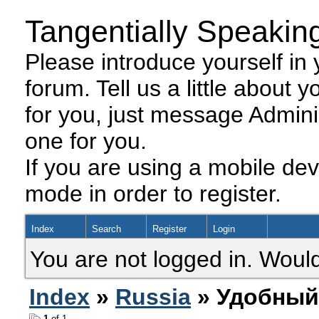
Tangentially Speakin
Please introduce yourself in y
forum. Tell us a little about y
for you, just message Admini
one for you.
If you are using a mobile dev
mode in order to register.
Index
Search
Register
Login
You are not logged in. Would
Index
»
Russia
» Удобный
1
of 1