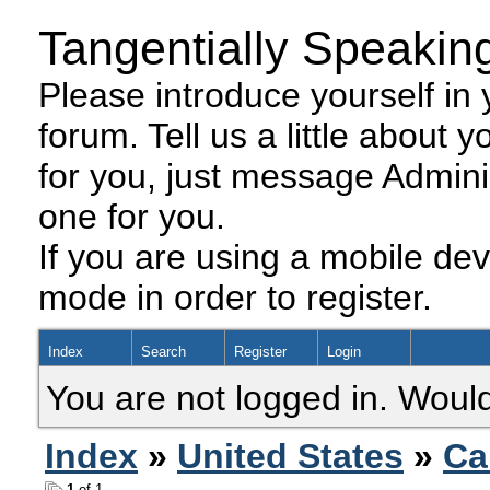
Tangentially Speakin
Please introduce yourself in y
forum. Tell us a little about y
for you, just message Admini
one for you.
If you are using a mobile dev
mode in order to register.
Index
Search
Register
Login
You are not logged in. Would
Index
»
United States
»
Ca
1
of 1