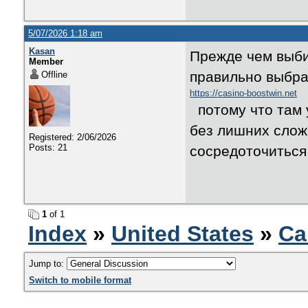
5/07/2026 1:18 am
Kasan
Прежде чем выби
Member
правильно выбра
Offline
https://casino-boostwin.net
потому что там 
без лишних слож
Registered: 2/06/2026
Posts: 21
сосредоточиться 
1
of 1
Index
»
United States
»
Ca
Jump to:
Switch to mobile format