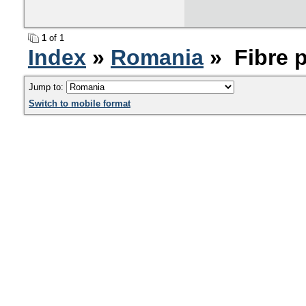
1
of 1
Index
»
Romania
» Fibre p
Jump to:
Switch to mobile format