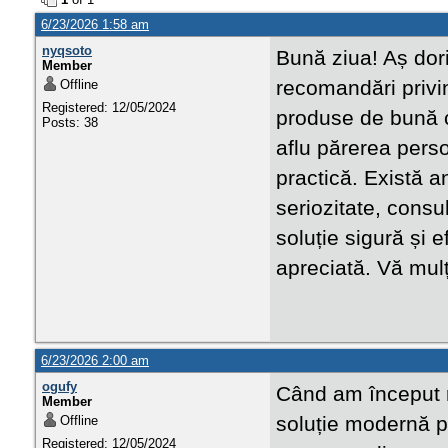
6/23/2026 1:58 am
nyqsoto
Bună ziua! Aș dori
Member
recomandări privi
Offline
Registered: 12/05/2024
produse de bună ca
Posts: 38
aflu părerea perso
practică. Există 
seriozitate, consu
soluție sigură și 
apreciată. Vă mul
6/23/2026 2:00 am
ogufy
Când am început r
Member
soluție modernă p
Offline
Registered: 12/05/2024