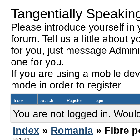
Tangentially Speakin
Please introduce yourself in y
forum. Tell us a little about y
for you, just message Admini
one for you.
If you are using a mobile dev
mode in order to register.
Index
Search
Register
Login
You are not logged in. Would
Index
»
Romania
» Fibre p
1
of 1