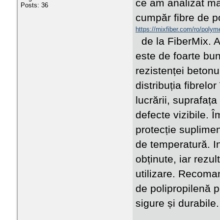
ce am analizat ma
Posts: 36
cumpăr fibre de p
https://mixfiber.com/ro/polyme
de la FiberMix. A
este de foarte bun
rezistenței betonul
distribuția fibrel
lucrării, suprafaț
defecte vizibile. 
protecție supliment
de temperatură. In
obținute, iar rezu
utilizare. Recoma
de polipropilenă p
sigure și durabile.