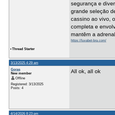
segurança e diver
grande seleção de
cassino ao vivo, 
completa e envolv
mantêm a adrenal
https://luvabet-bra.com/
•
Thread Starter
3/13/2025 4:29 am
Goras
All ok, all ok
New member
Offline
Registered: 3/13/2025
Posts: 4
4/14/2026 8:23 pm