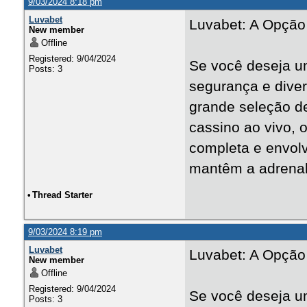
9/03/2024 8:18 pm
Luvabet
Luvabet: A Opção 
New member
Offline
Registered: 9/04/2024
Se você deseja u
Posts: 3
segurança e diver
grande seleção de
cassino ao vivo, 
completa e envolv
mantêm a adrenal
•
Thread Starter
9/03/2024 8:19 pm
Luvabet
Luvabet: A Opção 
New member
Offline
Registered: 9/04/2024
Se você deseja u
Posts: 3