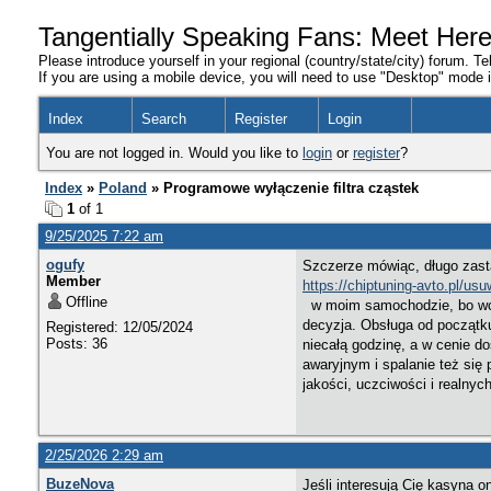
Tangentially Speaking Fans: Meet Her
Please introduce yourself in your regional (country/state/city) forum. Te
If you are using a mobile device, you will need to use "Desktop" mode in
Index
Search
Register
Login
You are not logged in. Would you like to
login
or
register
?
Index
»
Poland
» Programowe wyłączenie filtra cząstek
1
of 1
9/25/2025 7:22 am
ogufy
Szczerze mówiąc, długo zast
Member
https://chiptuning-avto.pl/usu
Offline
w moim samochodzie, bo wcze
decyzja. Obsługa od początku 
Registered: 12/05/2024
Posts: 36
niecałą godzinę, a w cenie d
awaryjnym i spalanie też się 
jakości, uczciwości i realnyc
2/25/2026 2:29 am
BuzeNova
Jeśli interesują Cię kasyna 