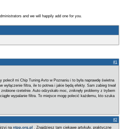
Administrators and we will happily add one for you.
#1
polecił mi Chip Tuning Avto w Poznaniu i to była naprawdę świetna
yłączenie filtra, ile to potrwa i jakie będą efekty. Sam zabieg trwał
zrobione rzetelnie. Auto odzyskało moc, zniknęły problemy z trybem
 ciągłe wypalanie filtra. To miejsce mogę polecić każdemu, kto szuka
#2
jrzyj na
ntpp.org.pl
. Znajdziesz tam ciekawe artykuły, praktyczne