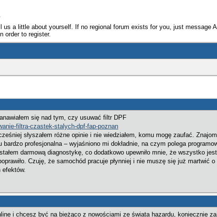
e
ll us a little about yourself. If no regional forum exists for you, just message 
 order to register.
anawiałem się nad tym, czy usuwać filtr DPF
wanie-filtra-czastek-stalych-dpf-fap-poznan
śniej słyszałem różne opinie i nie wiedziałem, komu mogę zaufać. Znajomy 
bardzo profesjonalna – wyjaśniono mi dokładnie, na czym polega programowe w
ostałem darmową diagnostykę, co dodatkowo upewniło mnie, że wszystko jest 
poprawiło. Czuję, że samochód pracuje płynniej i nie muszę się już martwić o
h efektów.
online i chcesz być na bieżąco z nowościami ze świata hazardu, koniecznie za