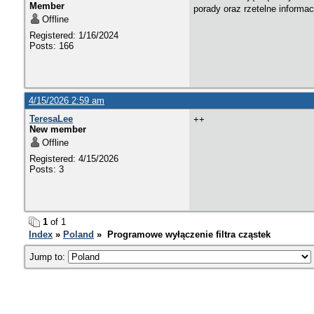
Member
porady oraz rzetelne informa
Offline
Registered: 1/16/2024
Posts: 166
4/15/2026 2:59 am
TeresaLee
++
New member
Offline
Registered: 4/15/2026
Posts: 3
1
of 1
Index
»
Poland
» Programowe wyłączenie filtra cząstek
Jump to: