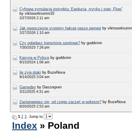
Cyfrowa symulacja instynktu: Ewolucja, ryzyko i stan „Flow”
by viktooorkrumm10
2/27/2026 2:11 am
Jak nowoczesne systemy hakują nasze pierwot
by viktooorkrum
2/27/2026 1:10 am
Czy oglądasz transmisje sportowe?
by guddvinn
7/30/2025 7:26 pm
Kasyna w Polsce
by guddvinn
9/15/2024 1:06 am
ile zyja ptaki
by BuzeNova
9/14/2025 3:04 am
Gamedev
by Daszoqxen
3/11/2025 4:31 am
Zastanawiasz się, od czego zacząć w pokerze?
by BuzeNova
8/20/2025 2:53 am
1
2
3
Jump to
Index
» Poland