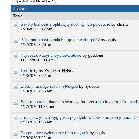
1
2
3
Jump to
Poland
Topic
Szkoły biznesu z aplikacją mobilną - co polecacie
by uliana
7/29/2026 3:47 am
Polecane kasyna online – gdzie warto grać?
by ogufy
4/02/2025 8:06 am
Najlepsze kasyna kryptowalutowe
by guddvinn
11/30/2024 5:11 am
Top Unity
by Ysabella_Nelson
6/13/2026 7:02 am
Erotic massage salon in Prague
by nyqsoto
5/28/2025 7:16 am
Best massage places in Warsaw for evening relaxation after work
4/17/2026 11:33 pm
Jak nauczyć się wygrywać pojedynki w CS2: kompletny poradnik
4/17/2026 1:56 am
Programowe wyłączenie filtra cząstek
by ogufy
9/25/2025 7:22 am